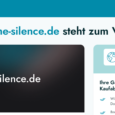
he-silence.de
steht zum 
silence.de
Ihre G
Kaufab
Wi
Dom
Ih